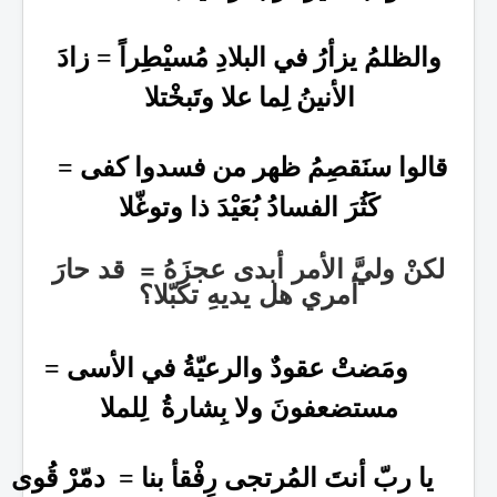
والظلمُ يزأرُ في البلادِ مُسيْطِراً = زادَ
الأنينُ لِما علا وتَبخْتلا
قالوا سنَقصِمُ ظهر من فسدوا كفى =
كََثُرَ الفسادُ بُعَيْدَ ذا وتوغّلا
لكنْ وليَّ الأمر أبدى عجزَهُ = قد حارَ
أمري هل يديهِ تكبّلا؟
ومَضتْ عقودٌ والرعيّةُ في الأسى =
مستضعفونَ ولا بِشارةُ لِلملا
يا ربّ أنتَ المُرتجى رِفْقأ بنا = دمّرْ قُوى