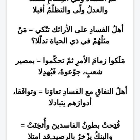
والعدلُ ولّى والتظلّمُ أقبلا
أهلُ الفسادِ على الأرائك تتّكي = مَنْ
مثلُهُمْ في ذي الحياة تدلّلا؟
مَلَكوا زمامَ الأمرِ ثمّ تحكّموا = بمصير
شعبٍ، جوّعوهُ، فَبُهدِلا
أهلُ النفاقِ مع الفسادِ تعاوَنا = وتوافَقا،
أدوارَهم يتبادلا
فُتِحتْ بطونُ الفاسدينَ وأُثخِنَتْ =
والبنكُ يزْخرُ بالرصيد,قد امتلا