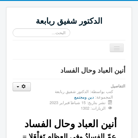
الدكتور شفيق ربابعة
البحث...
تبديل
المتصفح
≡
أنين العباد وحال الفساد
التفاصيل
كتب بواسطة:
الدكتور شفيق ربابعة
المجموعة:
دين ومجتمع
نشر بتاريخ: 15 شباط/فبراير 2023
الزيارات: 1302
أنين العباد وحال الفساد
عمّ الفسادُ وفي العِظامِ تَغلْغَلا =