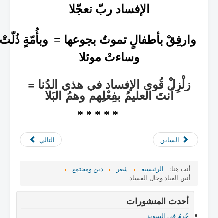
الإفساد ربّ تعجّلا
وارفِقْ بأطفالٍ تموتُ بجوعها = وبأُمّةٍ ذُلّتْ
وساءتْ موئلا
زلْزِلْ قُوى الإفساد في هذي الدُنا =
أنتَ العليمُ بفِعْلِهم وهمُ البَلا
* * * * *
السابق
التالي
أنت هنا:
الرئيسية
شعر
دين ومجتمع
أنين العباد وحال الفساد
أحدث المنشورات
جُرمٌ في السويد