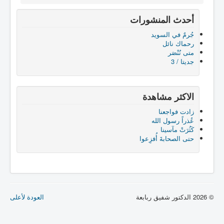
أحدث المنشورات
جُرمٌ في السويد
رحماك نائل
متى نُنْصَر
جديتا / 3
الاكثر مشاهدة
زادت فواجعنا
عُذراً رسول الله
كَثُرَتْ مآسينا
حتى الصحابةَ أُفزِعوا
© 2026 الدكتور شفيق ربابعة
العودة لأعلى