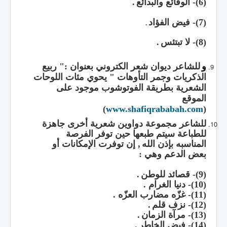
(6)-
الوقائع والبدائع
.
(7)-
فيض الفؤاد
.
(8)-
لا تبتئس
.
و
للشاعر ديوان شعر الكتروني بعنوان
:"
ربيع
الذكريات وجمر التأوهات
"
يحوي مئات اللوحات
الشعرية بطريقة الفوتو
شوب
موجود
على
الموقع
)
www.shafiqrababah.com
(
للشاعر مجموعة دواوين شعرية أخرى جاهزة
للطباعة سيتم طبعها حين توفر الفرصة
المناسبه
بإذن الله
,
إن توفرت الإمكانات أو
بعض الدعم وهي
:
(9)-
قصائد للوطن
.
(10)-
دنيا الغرام
.
(11)-
غزّه مضارب العزّه
.
(12)-
نزف قلم
.
(13)-
مرآة الزمان
.
(14)-
فيض الخاطر
.