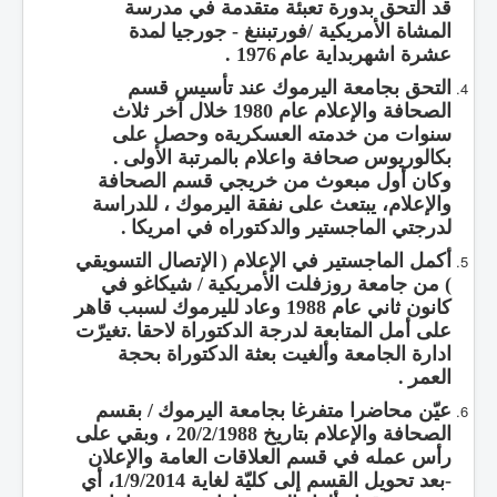
قد التحق بدورة تعبئة متقدمة في مدرسة
المشاة الأمريكية
/
فورتبننغ
-
جورجيا لمدة
عشرة اشهربداية عام
1976 .
التحق بجامعة اليرموك عند تأسيس قسم
الصحافة والإعلام عام
1980
خلال آخر ثلاث
سنوات من خدمته العسكريةه وحصل على
بكالوريوس صحافة واعلام بالمرتبة الأولى
.
وكان أول مبعوث من خريجي قسم الصحافة
والإعلام، يبتعث على نفقة اليرموك ، للدراسة
لدرجتي الماجستير والدكتوراه في امريكا
.
أكمل الماجستير في الإعلام
(
الإتصال التسويقي
)
من جامعة روزفلت الأمريكية
/
شيكاغو في
كانون ثاني عام
1988
وعاد لليرموك لسبب قاهر
على أمل المتابعة لدرجة الدكتوراة لاحقا
.
تغيرّت
ادارة الجامعة وألغيت بعثة الدكتوراة بحجة
العمر
.
عيّن محاضرا متفرغا بجامعة اليرموك
/
بقسم
الصحافة والإعلام بتاريخ
20/2/1988
، وبقي على
رأس عمله في قسم العلاقات العامة والإعلان
-
بعد تحويل القسم إلى كليّة لغاية
1/9/2014
، أي