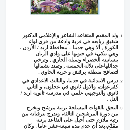
ولد المقدم المتقاعد الشاعر والإعلامي الدكتور
شفيق ربابعه في قرية وادعة من قرى لواء
الكورة
,
ألا وهي جديتا – محافظة اربد
/
الأردن
.
وهي تتكيء في جنوبها على وادي الريان
ببساتينه الخضراء وسيله الجاري
,
وترخي
جدائلهاعلى تلاله
الخمسة
,
وتمتد بشمالها
لتصافح منطقة برقش
و
خربة الحاوي
.
درس الابتدائية في جديتا، والثالث الاعدادي في
كفرعوان، والاول ثانوي في عجلون،
و
الثاني
ثانوي والتوجيهي علمي في مدرسة ثانوية اربد
/
التل
.
التحق بالقوات المسلحة برتبة مرشح وتخرج
من دورة المرشحين الثالثة، وتدرج بترقياته من
رتبة ملازم حتى أحيل على التقاعد برتبة
مقدّم،بعد أن
خدم مدة سبعةعشر عاما
.
وكان