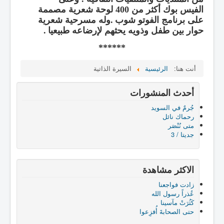
الفيس بوك أكثر من
400
لوحة شعرية مصممة
على برنامج الفوتو شوب
.
وله مسرحية شعرية
حوار بين طفل وذويه يحثهم لإرضاعه طبيعيا
.
******
أنت هنا:
الرئيسية
السيرة الذاتية
أحدث المنشورات
جُرمٌ في السويد
رحماك نائل
متى نُنْصَر
جديتا / 3
الاكثر مشاهدة
زادت فواجعنا
عُذراً رسول الله
كَثُرَتْ مآسينا
حتى الصحابةَ أُفزِعوا