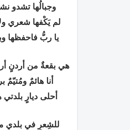
وجبالُها تشدو نشي
لم يَكْفها شعري ولا 
يا ربُّ فاحفظها وب
هي بقعةٌ من أردنٍ أر
أنا هائمٌ ومُتيّمٌ
أحلى ديارٍ بلدتي
للشِعرِ في بلدي مذا