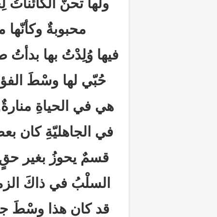
ولها تحنُّ الكائناتُ 
محبوبةٌ وكأنّها مع
فيها وُلِدْتُ بها بدأت
حُبّي لها وسْطَ الفؤاد
هي في الحياةِ منارةٌ, 
في الجاهليّةِ كان بعضُ
قسمٌ يحوزُ بغير حقٍ م
السلْبُ في ذاكَ الزم
قد كان هذا وسْطَ جمْع