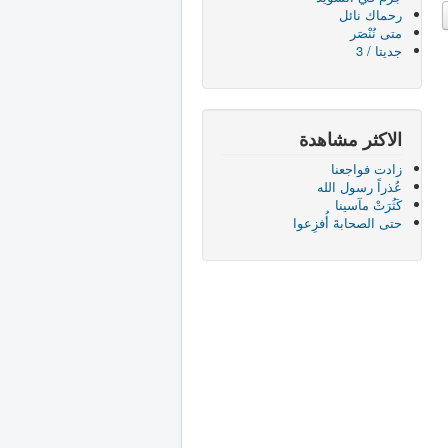
رحماك نائل
متى نُنْصَر
جديتا / 3
الاكثر مشاهدة
زادت فواجعنا
عُذراً رسول الله
كَثُرَتْ مآسينا
حتى الصحابةَ أُفزِعوا