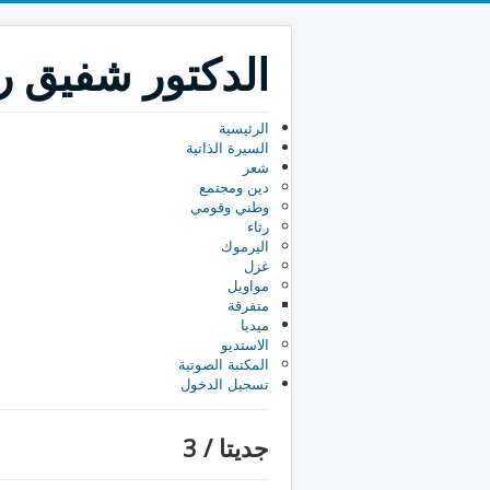
الدكتور شفيق رب
الرئيسية
السيرة الذاتية
شعر
دين ومجتمع
وطني وقومي
رثاء
اليرموك
غزل
مواويل
متفرقة
ميديا
الاستديو
المكتبة الصوتية
تسجيل الدخول
جديتا / 3