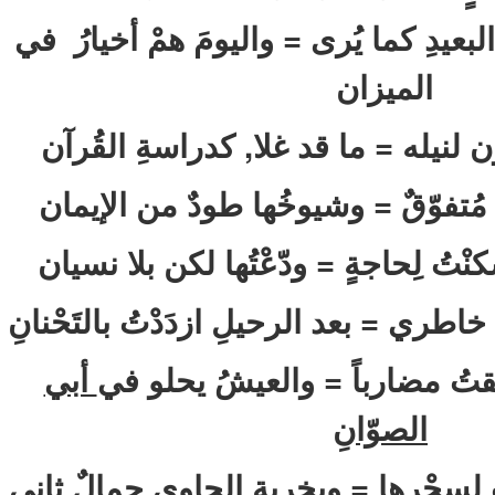
يدِ كما يُرى = واليومَ همْ أخيارُ في
الميزان
ون لنيله = ما قد غلا, كدراسةِ القُرآن
 مُتفوّقٌ = وشيوخُها طودٌ من الإيمان
تُ لِحاجةٍ = ودّعْتُها لكن بلا نسيان
 خاطري = بعد الرحيلِ ازدَدْتُ بالتَحْنانِ
عشقتُ مضارباً = والعيشُ يحلو في
أبي
الصوّانِ
 لسِحْرهِا = وب
خربةِ الحاوي
جمالٌ ثاني