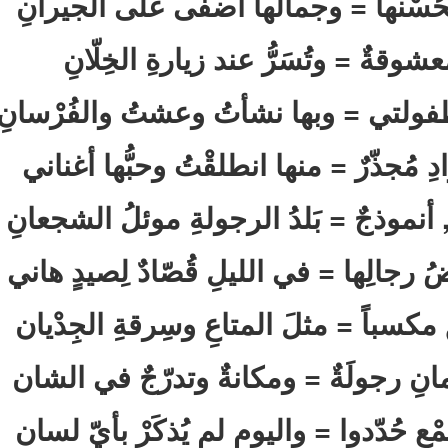
لِحُسْنها = وجمالُها أضفى على الجيرانِ
شوقةٌ = وتُسَرُّ عند زيارةِ الخِلّانِ
ُ طفولتي = وبها نشأتُ وعشتُ والفُرْسانِ
ِ مُجذّرٌ = منها انطلقْتُ وحبُّها أغناني
أنموذجٌ = بَلدُ الرجولةِ موئلُ الشجعانِ
 رجالِها = في الليلِ قُصّادٌ لِصيدٍ هاني
كسباً = مثلَ المتاعِ وسِرقةِ الجِدْيان
انِ رجولَةٌ = ومكانةٌ وتدرّجٌ في الشان
ٍ حُدّدوا = واليوم لم يُذكَرْ بأيّ لسان