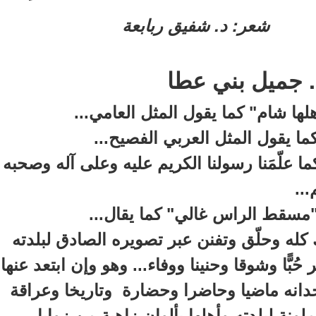
**
شعر: د. شفيق ربابعة
. جميل بني عطا
لها شام" كما يقول المثل العامي
...
كما يقول المثل العربي الفصيح
...
 علّمَنا رسولنا الكريم عليه وعلى آله وصحبه
...
"مسقط الراس غالي" كما يقال
...
كله وحلّق وتفنن عبر تصويره الصادق لبلدته
ُبًّا وشوقا وحنينا ووفاء... وهو وإن ابتعد عنها
نه ماضيا وحاضرا وحضارة وتاريخا وعراقة
لونة لبلدته وأهلها بألوان زاهية من زوايا