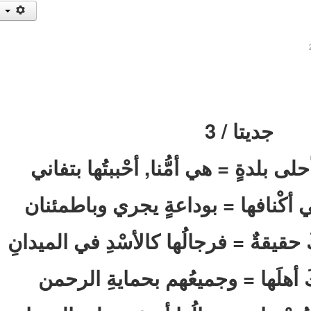
جديتا / 3
لى بلدةٍ = هي أمُّنا, أحْببتُها بتفاني
أكْنافها = بوداعةٍ يجري وباطمئنان
َ حقيقةٌ = فرجالُها كالأسْدِ في الميدانِ
َ أهلَها = وجميعُهم بحمايةِ الرحمن