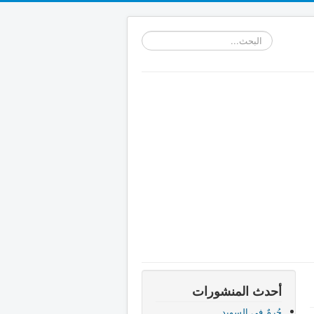
البحث...
أحدث المنشورات
جُرمٌ في السويد