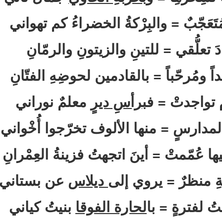
ُتَعَجّبٌ = والبِرْكةُ الخضراءُ كم تهواني
دَ تعلُّقي = للتينِ والزيتونِ والرمّانِ
ً ومُرحّباً = بالقادمين لحوضِهِ الفتّانِ
 تواجدتْ = ف
برأسِ ديرٍ
معلمٌ نوراني
دارسٍ = منها الألوف تخرّجوا أُخْواني
عُمّمتْ = أينَ اتجهتُ فزينةُ العِمْرانِ
ِ منظرٌ = يروي إلى
ديلاس
عن بستاني
ُ لفترةٍ = با
لحارة الفوقا
بنيتُ كياني