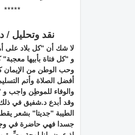
***
نقد وتحليل / د
لا شك أن "كل بلاد على أه
و "كل فتاة بأبيها معجبة" 
وحب الوطن من الإيمان كما
أفضل الصلاة وأتم التسليم
والوفاء للموطِن واجب و 
وقد أبدع د.شفيق في ذلك 
الطيبة "جديتا" بشعر يقطر ح
جسدا فهي حاضرة في وجدا
إذ عرض لنا لوحة معبِّرة وم