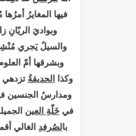
فيها المغايرُ أمرُها م
وبواديَ الريّانِ زا
والسيلُ يَجري مُنْشِدا
وبشرقها أمّ العلوم
وكذا
الحديقةُ
تزدهي لم
ومدارسُ الجنسين فيها 
في
خَلّةِ العين
الجميلة
با
لصُرفدِ
الغالي أقمت