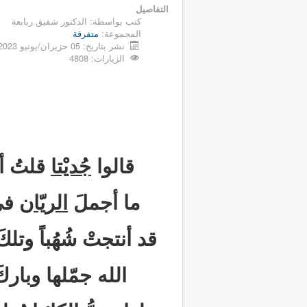
التفاصيل
كتب بواسطة:
الدكتور شفيق ربابعة
المجموعة:
متفرقة
نشر بتاريخ: 05 حزيران/يونيو 2023
الزيارات: 4808
قالوا
جُديْتا
قلتُ أح
ما أجملَ
الريّان
في 
قد أنتجتْ شُهُباً وتلك
الله جمّلها وبارك