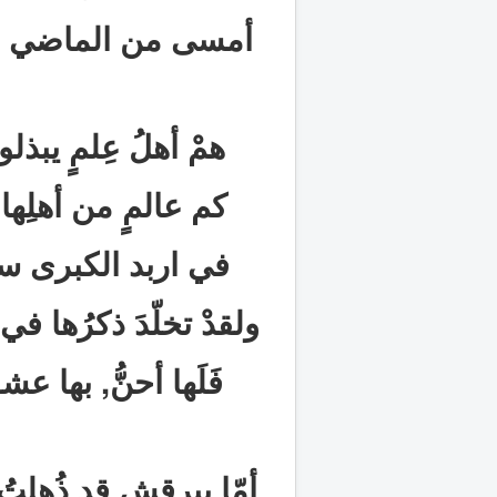
أمسى من الماضي البع
همْ أهلُ عِلمٍ يبذل
كم عالمٍ من أهلِها
في اربد الكبرى سكنْ
ولقدْ تخلّدَ ذكرُها في
فَلَها أحنُّ, بها 
أمّا
ببرقش
قد ذُهِلتُ