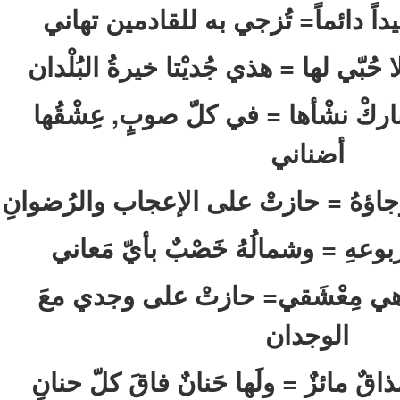
داً دائماً= تُزجي به للقادمين تهاني
حُبّي لها = هذي جُديْتا خيرةُ البُلْدان
اركْ نشْأها = في كلّ صوبٍ, عِشْقُها
أضناني
جاؤهُ = حازتْ على الإعجاب والرُضوانِ
 بربوعهِ = وشمالُهُ خَصْبٌ بأيّ مَعاني
 هي مِعْشَقي= حازتْ على وجدي معَ
الوجدان
قٌ مائزٌ = ولَها حَنانٌ فاقَ كلّ حنانِ