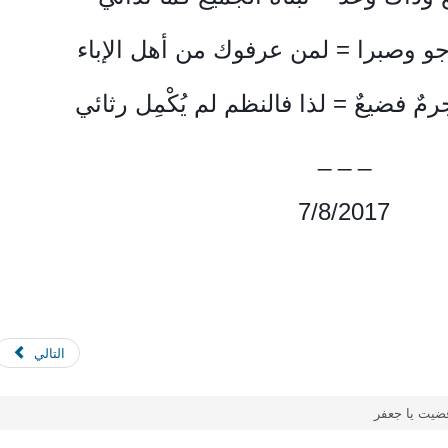
و وصبرا = 
لمن عرفوك من أهل الإباء
_ _ _
7/8/2017
التالي
ضيت يا جعفر