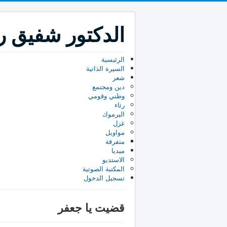
الدكتور شفيق رب
الرئيسية
السيرة الذاتية
شعر
دين ومجتمع
وطني وقومي
رثاء
اليرموك
غزل
مواويل
متفرقة
ميديا
الاستديو
المكتبة الصوتية
تسجيل الدخول
قضيت يا جعفر