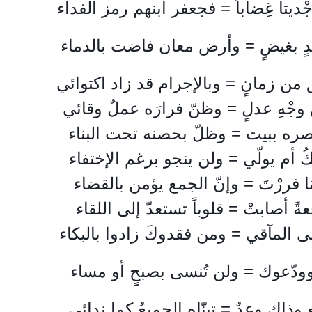
يتا غِضاباً = 
فجعفر ابنهم رمز الفداء
ٍ بغيضٍ = 
وأرض معان فاضت بالدماء
صره ببيت = وظلّ بحصنه تحت البناء
 أم يولّي = ولن ينجو برغم الإختفاء
ا فررْتَ = وإنّ الجمع يؤمن بالقضاء
ةً أصابتْ = قلوباً تستعدّ إلى اللقاء
ودّعوك = 
ولن تُنسى بصبحٍٍ أو مساء
وذاك وعدٌ = 
تبنّاه الجميعُ كما ندائي