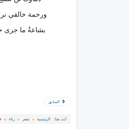
ورحمة خالقي نرج
 بشاعةُ ما جرى جرمٌ فضيعٌ = لذا فالنظم لم يُكْمِل رثائي
السابق
أنت هنا:
الرئيسية
شعر
رثاء
ق