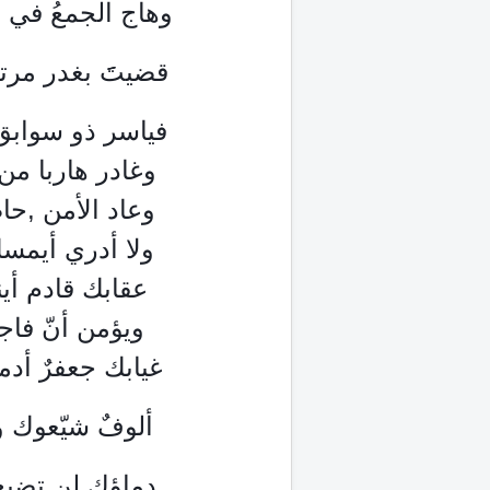
وهاج الجمعُ في جْد
قضيتَََ بغدر مرتد
 فياسر ذو سوابق من زمانٍ = وبالإجرام قد زاد اكتوائي
 وغادر هاربا من وجْهِ عدلٍ = وظنّ فرارَه عملٌ وقائي
وعاد الأمن ,حا
ولا أدري أيمسكُ
عقابك قادم أين
ويؤمن أنّ فاجع
 غيابك جعفرٌ أدمى المآقي = ومن فقدوكَ زادوا بالبكاء
ألوفٌ شيّعوك و
دماؤك لن تضيع 