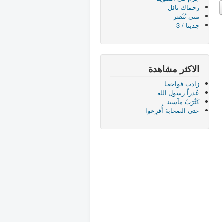
رحماك نائل
متى نُنْصَر
جديتا / 3
الاكثر مشاهدة
زادت فواجعنا
عُذراً رسول الله
كَثُرَتْ مآسينا
حتى الصحابةَ أُفزِعوا