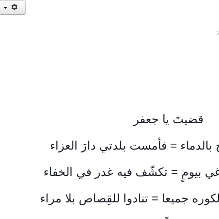
قضيتَ يا جعفر
بالدماء = 
فأمست بلدتي دارَ العزاء
غي بيومٍ = 
تكشّف فيه غدر في الخفاء
كوره جميعا = 
تنادوا للقِصاص بلا مراء