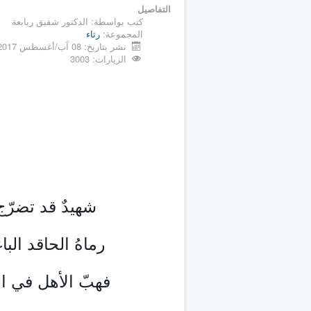
التفاصيل
كتب بواسطة:
الدكتور شفيق ربابعة
المجموعة:
رثاء
نشر بتاريخ: 08 آب/أغسطس 2017
الزيارات: 3003
شهيدٌ قد تضرّج 
رماهُ الحاقد البا
فهبّ الأهل في ال