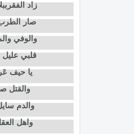
زاد الفقرببل
صار الطرب غا
والوفي والم
قلبي عليل من
يا حيف عَر
والقتل صا
والدم سايل
واهل العقل