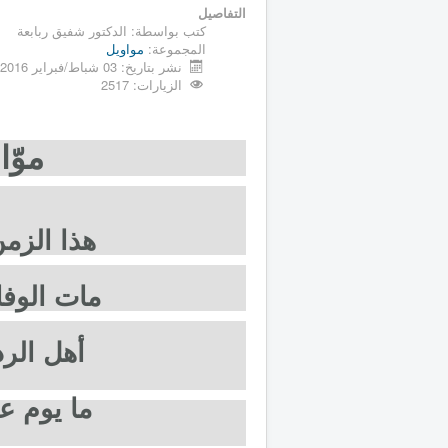
التفاصيل
كتب بواسطة:
الدكتور شفيق ربابعة
المجموعة:
مواويل
نشر بتاريخ: 03 شباط/فبراير 2016
الزيارات: 2517
موّا
هذا الزمن
مات الوفا
أهل الرذي
ما يوم عم