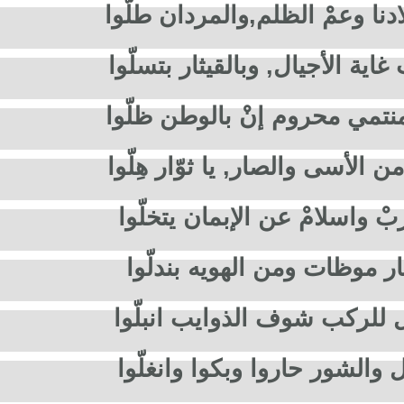
ادنا وعمْ الظلم,والمردان طلّوا
ية الأجيال, وبالقيثار بتسلّوا
نتمي محروم إنْ بالوطن ظلّوا
 الأسى والصار, يا ثوّار هِلّوا
بْ واسلامْ عن الإبمان يتخلّوا
ر موظات ومن الهويه بندلّوا
 للركب شوف الذوايب انبلّوا
 والشور حاروا وبكوا وانغلّوا