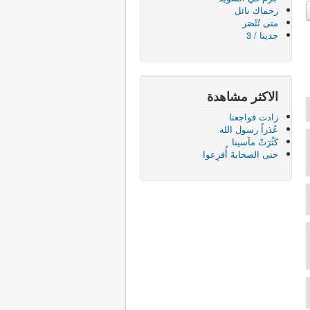
رحماك نائل
متى نُنْصَر
جديتا / 3
الاكثر مشاهدة
زادت فواجعنا
عُذراً رسول الله
كَثُرَتْ مآسينا
حتى الصحابةَ أُفزِعوا