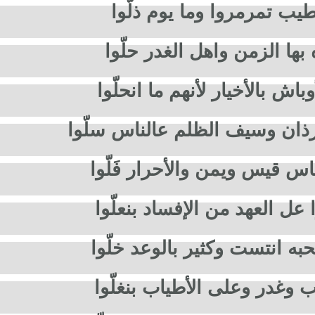
يب تمرمروا وما يوم ذلّوا
بها الزمن واهل الغدر حلّوا
وباش بالأخيار لأنهم ما انحلّوا
ذان وسيف الظلم عالناس سلّوا
س قيس ويمن والأحرار فَلّوا
 عل العهد من الإفساد بنعلّوا
به انتست وكثير بالوعد خلّوا
 وغدر وعلى الأطياب بنغلّوا