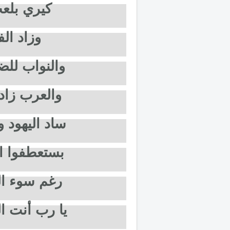
كيري بلع
وزاد الف
والنواب للضي
والعرب زادت
ساد اليهود و
بستعطفوا اسر
رغم سوء الحا
يا رب أنت الع