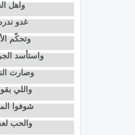
واهل الط
غدو ندره 
وتحكّم الأ
واستأسد الجر
وصارت النا
واللي بقوا
شوفوا المح
والحب لعب