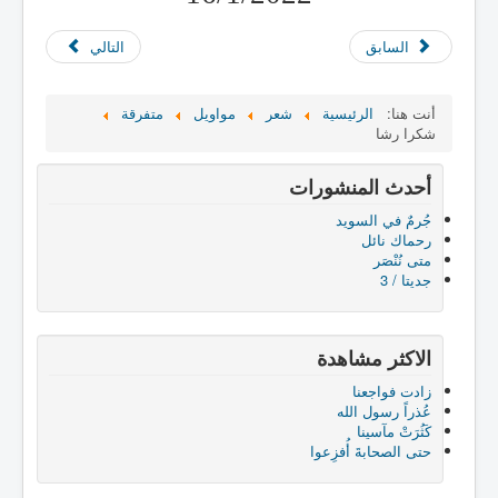
السابق
التالي
أنت هنا:
الرئيسية
شعر
مواويل
متفرقة
شكرا رشا
أحدث المنشورات
جُرمٌ في السويد
رحماك نائل
متى نُنْصَر
جديتا / 3
الاكثر مشاهدة
زادت فواجعنا
عُذراً رسول الله
كَثُرَتْ مآسينا
حتى الصحابةَ أُفزِعوا