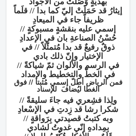
بهديّةٍ وَصَلتْ من الأجواد
إيثارُ قد حَمَلَتْ إليّ كما بدا // قلَماً
ظريفاً جاء في الميعادِ
إسمي عليه بنقشةٍ مسبوكةٍ //
حُسْنُ الصناعةِ بان في الإعدادِ
ذوقٌ رفيعٌ قد بدا مُتمثّلاً // في
الإختيار وإنّ ذلك بادي
في الرسم والألوان ثمّ شياكةً //
في الخطّ والتخطيط والإمداد
فمن الرياض أطلّ إسمي مُثبتا // فوق
الغطا ليُضافَ للإسناد
ولِذا فشِعري فيه جاءَ سليقةً //
شكرا رشا قد زِدتِ في الإسْعادِ
وبه كتبتُ قصيدتي بِرَواقةٍ //
بمِدادهِ إنّي غدوتُ لشادي