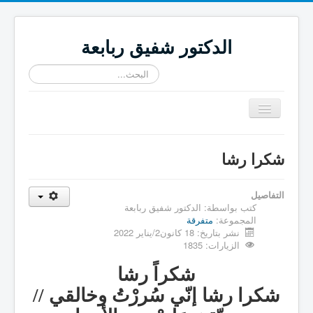
الدكتور شفيق ربابعة
البحث...
تبديل
المتصفح
≡
شكرا رشا
التفاصيل
كتب بواسطة:
الدكتور شفيق ربابعة
المجموعة:
متفرقة
نشر بتاريخ: 18 كانون2/يناير 2022
الزيارات: 1835
شكراً رشا
شكرا رشا إنّي سُررْتُ وخالقي //