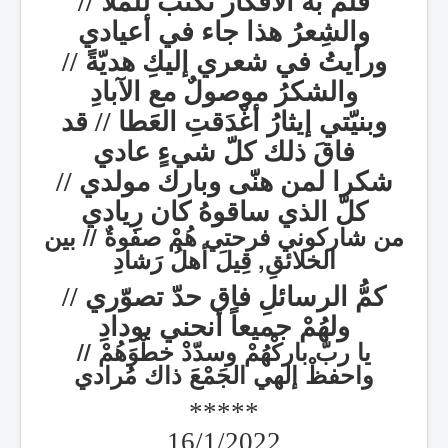
قَلَمٌ به الأفكار تُكْتَبُ للملا //
والشِعرُ هذا جاء في أعيادي
ورأيتُ في شعري إليكِ هديّةً //
والشكرُ موصولٌ مع الآبادِ
وبنيّتي إيثارُ أغْدَقتِ العَطا // قد
فاقَ ذلك كلّ شيءٍ عادي
شكرا لمن هنّى وبارك مولدي //
كلّ الذي ساقوهُ كان رِيادي
من شاركوني فرحتي هُمْ صفوةٌ // بين
الخلائقِ, قِيلَ أهلُ رَشادِ
كمُّ الرسائلِ فاق حدّ تصوّري //
ولهُمْ جميعاً أنحني بودادِ
يا ربّ باركْهُمْ وسدّدْ خطْوَهُمْ //
واحفظْ إلهي الجَمْعَ ذاك مُرادي
*****
16/1/2022