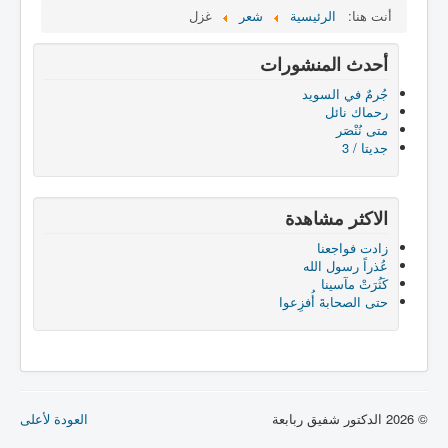
أنت هنا:
الرئيسية
شعر
غزل
أحدث المنشورات
جُرمٌ في السويد
رحماك نائل
متى نُنْصَر
جديتا / 3
الاكثر مشاهدة
زادت فواجعنا
عُذراً رسول الله
كَثُرَتْ مآسينا
حتى الصحابةَ أُفزِعوا
© 2026 الدكتور شفيق ربابعة
العودة لأعلى