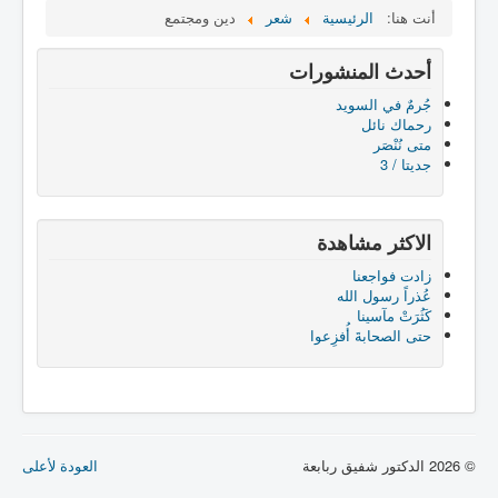
أنت هنا:
الرئيسية
شعر
دين ومجتمع
أحدث المنشورات
جُرمٌ في السويد
رحماك نائل
متى نُنْصَر
جديتا / 3
الاكثر مشاهدة
زادت فواجعنا
عُذراً رسول الله
كَثُرَتْ مآسينا
حتى الصحابةَ أُفزِعوا
© 2026 الدكتور شفيق ربابعة
العودة لأعلى