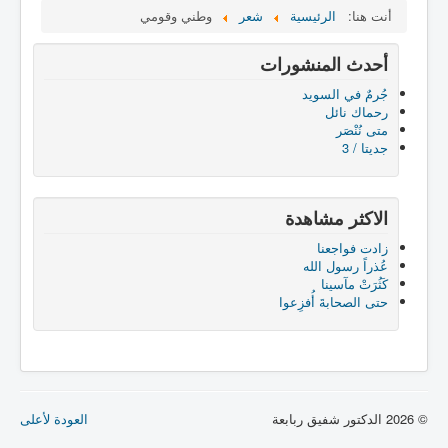
أنت هنا:
الرئيسية
شعر
وطني وقومي
أحدث المنشورات
جُرمٌ في السويد
رحماك نائل
متى نُنْصَر
جديتا / 3
الاكثر مشاهدة
زادت فواجعنا
عُذراً رسول الله
كَثُرَتْ مآسينا
حتى الصحابةَ أُفزِعوا
© 2026 الدكتور شفيق ربابعة
العودة لأعلى