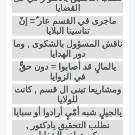
القضايا
ماجرى في القسم عار ٌ= إنْ
تناسينا البلايا
ناقش المسؤول بالشكوى , وما
دور الهدايا
يالمالٍ قد أصابوا = دون حقٍّ
في الزوايا
ومشاريعا تبنى ال قسم , كانت
للولايا
يالجيلٍ شبه أمّيٍ أرادوا أو سبايا
نطلب التحقيق يادكتور ,