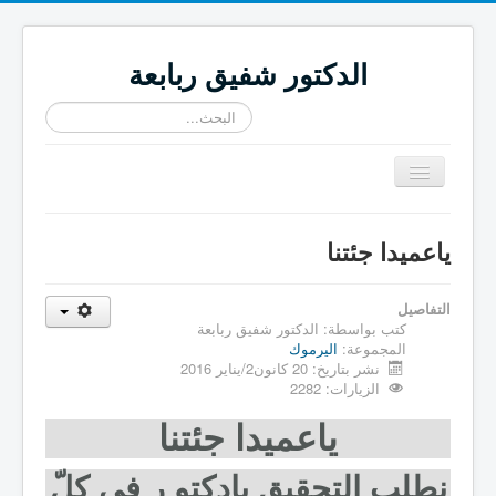
الدكتور شفيق ربابعة
البحث...
تبديل
المتصفح
≡
ياعميدا جئتنا
التفاصيل
كتب بواسطة:
الدكتور شفيق ربابعة
المجموعة:
اليرموك
نشر بتاريخ: 20 كانون2/يناير 2016
الزيارات: 2282
ياعميدا جئتنا
نطلب التحقيق يادكتو ر في كلّ