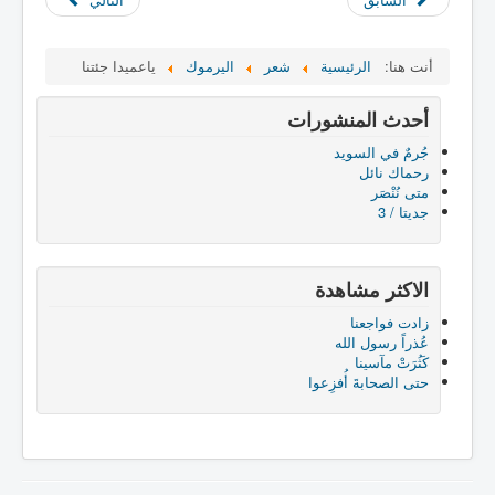
أنت هنا:
الرئيسية
شعر
اليرموك
ياعميدا جئتنا
أحدث المنشورات
جُرمٌ في السويد
رحماك نائل
متى نُنْصَر
جديتا / 3
الاكثر مشاهدة
زادت فواجعنا
عُذراً رسول الله
كَثُرَتْ مآسينا
حتى الصحابةَ أُفزِعوا