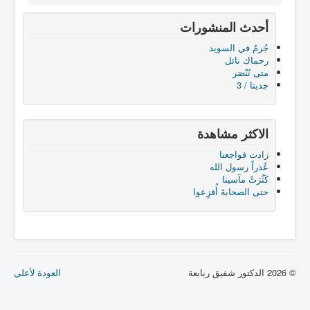
أحدث المنشورات
جُرمٌ في السويد
رحماك نائل
متى نُنْصَر
جديتا / 3
الاكثر مشاهدة
زادت فواجعنا
عُذراً رسول الله
كَثُرَتْ مآسينا
حتى الصحابةَ أُفزِعوا
© 2026 الدكتور شفيق ربابعة
العودة لأعلى