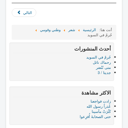
التالي
أنت هنا:
الرئيسية
شعر
وطني وقومي
جُرمٌ في السويد
أحدث المنشورات
جُرمٌ في السويد
رحماك نائل
متى نُنْصَر
جديتا / 3
الاكثر مشاهدة
زادت فواجعنا
عُذراً رسول الله
كَثُرَتْ مآسينا
حتى الصحابةَ أُفزِعوا