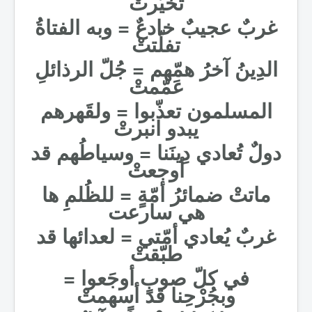
تخيّرتْ
غربٌ عجيبٌ خادعٌ = وبه الفتاةُ
تفلّتتْ
الدِينُ آخرُ همّهم = جُلّ الرذائلِ
عَمّمتْ
المسلمون تعذّبوا = ولقَهرهم
يبدو انبرتْ
دولٌ تُعادي دِينَنا = وسياطُهم قد
أوجعتْ
ماتتْ ضمائرُ أمّةٍ = للظُلمِ ها
هي سارعت
غربٌ يُعادي أمّتي = لعدائها قد
طبّقتْ
في كلّ صوبٍ أوجَعوا =
وبجُرْحِنا قد أسهمتْ