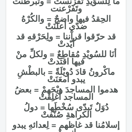
ما لِلسُوَيْدِ تفرْنسَتْ = وتبرطنت
وتَفرْعنت
الحِقدُ فيها واضحٌ = والكُرْهُ
ضدّي أعلَنَتْ
قد حرّقوا قرآننا = ولِحَرْقهِ قد
أيّدتْ
أنَا للسُويْدِ مُقاطِعٌ = ولكلِّ منْ
فيها اقتدتْ
ماكْرونُ قادَ دُويْلَةً = بالبطْشِ
يبدو أمعَنَتْ
هدموا المساجدَ ويْحَهمْ = بعضُ
المساجد أُغلِقتْ
دُوَلٌ تَبدّى سُخْطَها = دولُ
الكراهةِ صُنّفتْ
إسلامُنا قد غاظهم = لِعدائهِ يبدو
انبرتْ