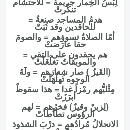
لِبْسُ الخِمار جريمةٌ = للاحتشام
تنكّرتْ
هدمُ المساجد صنعةٌ =
للحاقدين وقد ثَبَتْ
أمّا الصلاةُ تسوؤهم = والصومَ
حقا عارَضتْ
هم يحقدون على التقي =
والموبقاتُ تغلْغَلَتْ
(القَيزُ ) صار شِعارَهم = ولَهُ
الوجوه تهلْهَلَتْ
مِثْليُّهم رمْزاً غدا = هذا سقوطٌ
أبرَزَتْ
(لِزبنْ وقيزٌ) فخرُهم = لهم
الرؤوس تطأطأتْ
الانحلالُ مُرادُهم = درْبَ الشذوذ