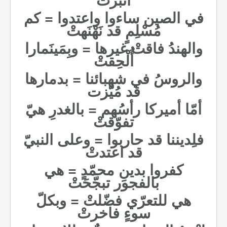
في الصين ساءوا واعتدوا = كم
مُسْلِمٍ قد نَهْنَهتْ
والهندُ فاقتْ غيرها = وبِمَينَمارا
أُلْحِقتْ
والروسُ في شهبائنا = بدمارها
قد مُيّزت
أمّا أميركا رأسُهم = بالغدرِ هيّ
تفوّقتْ
فلِديننا قد حاربوا = وعلى النبيّ
قد اعتدتْ
كفروا بدينِ محمّدٍ = هي
بالفجور تبجّحَتْ
هي للتعرّي فضّلتْ = وبكلّ
سوءٍ فاخرتْ