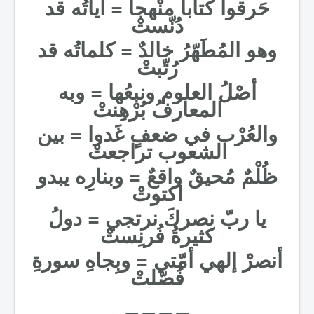
حَرقوا كتابا منْهجاً = آياتُه قد
دُنّستْ
وهو المُطَهّرُ خالدٌ = كلماتُه قد
رُتّبتْ
أصْلُ العلوم ونبعُها = وبه
المعارفُ بُرْهِنتْ
والعُرْب في ضعفٍ غَدوا = بين
الشعوب تراجعتْ
ظُلْمٌ مُحيقٌ واقعٌ = وبنارِه يبدو
اكتوتْ
يا ربّ نصركَ نرتجي = دولُ
كثيرةُ فُرنِستْ
أنصرْ إلهي أمّتي = وبِجاهِ سورةِ
فُصّلتْ
_ _ _ _