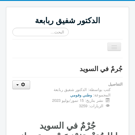
الدكتور شفيق ربابعة
البحث...
تبديل
المتصفح
≡
جُرمٌ في السويد
التفاصيل
كتب بواسطة:
الدكتور شفيق ربابعة
المجموعة:
وطني وقومي
نشر بتاريخ: 15 تموز/يوليو 2023
الزيارات: 3259
جُرْمٌ في السويد