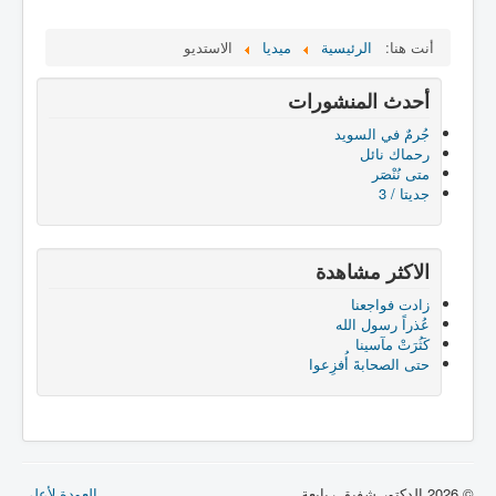
أنت هنا:
الرئيسية
ميديا
الاستديو
أحدث المنشورات
جُرمٌ في السويد
رحماك نائل
متى نُنْصَر
جديتا / 3
الاكثر مشاهدة
زادت فواجعنا
عُذراً رسول الله
كَثُرَتْ مآسينا
حتى الصحابةَ أُفزِعوا
© 2026 الدكتور شفيق ربابعة
العودة لأعلى