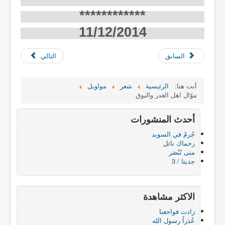
************
11/12/2014
السابق
التالي
أنت هنا:
الرئيسية
شعر
مواويل
موّال اهل الغدر والبوق
أحدث المنشورات
جُرمٌ في السويد
رحماك نائل
متى نُنْصَر
جديتا / 3
الاكثر مشاهدة
زادت فواجعنا
عُذراً رسول الله