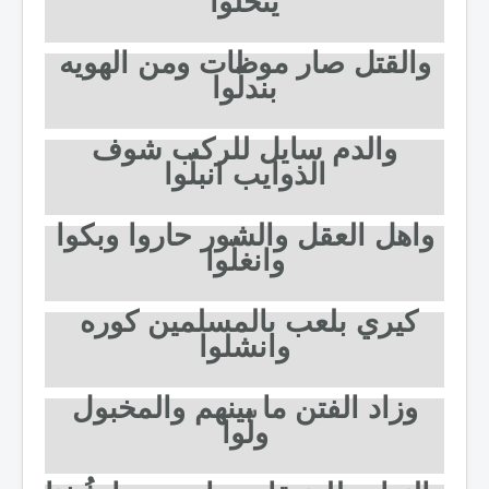
يتخلّوا
والقتل صار موظات ومن الهويه
بندلّوا
والدم سايل للركب شوف
الذوايب انبلّوا
واهل العقل والشور حاروا وبكوا
وانغلّوا
كيري بلعب بالمسلمين كوره
وانشلوا
وزاد الفتن ما بينهم والمخبول
ولّوا