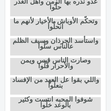
غدو ندره بها الزمن واهل الغدر
حلّوا
وتحكّم الأوباش بالأخيار لأنهم ما
انحلّوا
واستأسد الجرذان وسيف الظلم
عالناس سلّوا
وصارت الناس قيس ويمن
والأحرار فَلّوا
واللي بقوا عل العهد من الإفساد
بنعلّوا
شوفوا المحبه انتست وكثير
بالوعد خلّوا