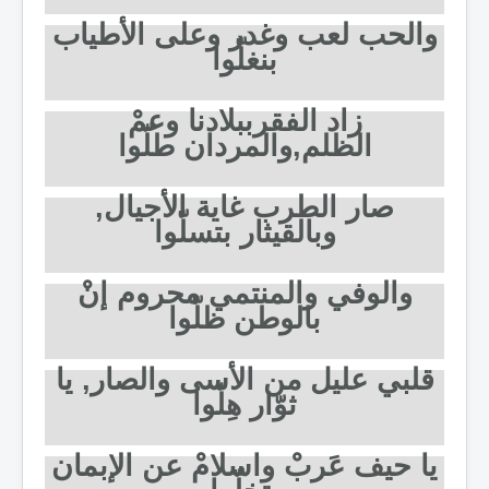
والحب لعب وغدر وعلى الأطياب
بنغلّوا
زاد الفقرببلادنا وعمْ
الظلم,والمردان طلّوا
صار الطرب غاية الأجيال,
وبالقيثار بتسلّوا
والوفي والمنتمي محروم إنْ
بالوطن ظلّوا
قلبي عليل من الأسى والصار, يا
ثوّار هِلّوا
يا حيف عَربْ واسلامْ عن الإبمان