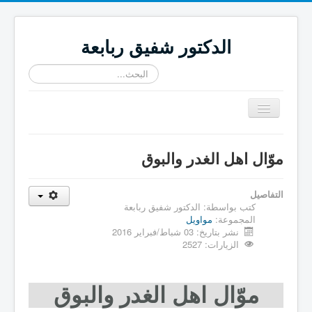
الدكتور شفيق ربابعة
البحث...
تبديل
المتصفح
≡
موّال اهل الغدر والبوق
التفاصيل
كتب بواسطة:
الدكتور شفيق ربابعة
المجموعة:
مواويل
نشر بتاريخ: 03 شباط/فبراير 2016
الزيارات: 2527
موّال اهل الغدر والبوق