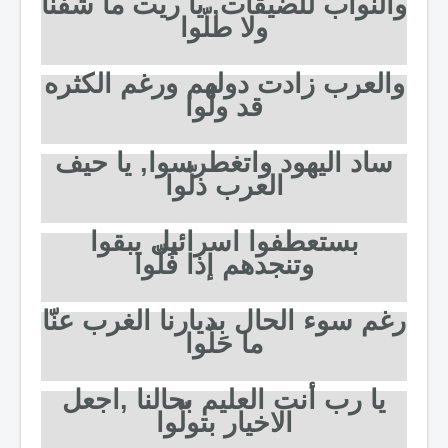
والنواب للضيقات, يا ريت ما شُفنا
ولا طلّوا
والعرب زادت دولهم ورغم الكثره
قد ولّوا
ساد اليهود واتغطرسوا, يا حيف
العرب ذلّوا
بستعطفوا اسرائيل يبقوا
وتنجدهم إذا فُلّوا
رغم سوء الحال بديارنا الغرب عنّا
ما حَلّوا
يا رب أنت العليم بحالنا ,اجعل
الاخيار بتولّوا