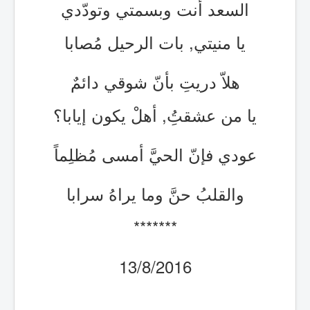
السعد أنت وبسمتي وتودّدي
يا منيتي, بات الرحيل مُصابا
هلاّ دريتِ بأنّ شوقي دائمٌ
يا من عشقتُِ, أهلْ يكون إيابا؟
عودي فإنّ الحيَّ أمسى مُظلِماً
والقلبُ حنَّ وما يراهُ سرابا
*******
13/8/2016