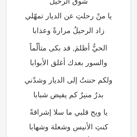
شوق الرحيل
يا منْ رحلتِ عن الديار تمهّلي
زاد الرحيلُ مرارةً وعذابا
الحيُّ أظلمَ, قد بكى متألّماً
والسور بعدك أغلق الأبوابا
ولكم حننتُ إلى الديار وشدّني
بدرٌ منيرٌ كم يفيض شبابا
يا ويح قلبي ما سلا إشراقةً
كنتِ الأنيس وشعلة وشهابا