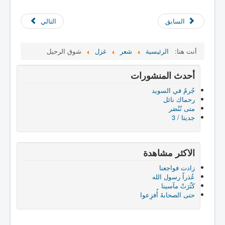
السابق
التالي
أنت هنا:
الرئيسية
شعر
غزل
شوق الرحيل
أحدث المنشورات
جُرمٌ في السويد
رحماك نائل
متى نُنْصَر
جديتا / 3
الاكثر مشاهدة
زادت فواجعنا
عُذراً رسول الله
كَثُرَتْ مآسينا
حتى الصحابةَ أُفزِعوا