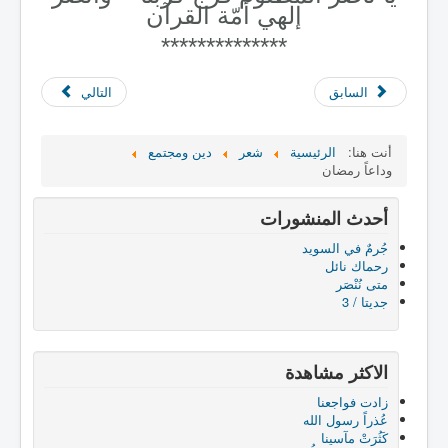
إلهي أمّة القرآن
**************
السابق
التالي
أنت هنا:
الرئيسية
شعر
دين ومجتمع
وداعاً رمضان
أحدث المنشورات
جُرمٌ في السويد
رحماك نائل
متى نُنْصَر
جديتا / 3
الاكثر مشاهدة
زادت فواجعنا
عُذراً رسول الله
كَثُرَتْ مآسينا