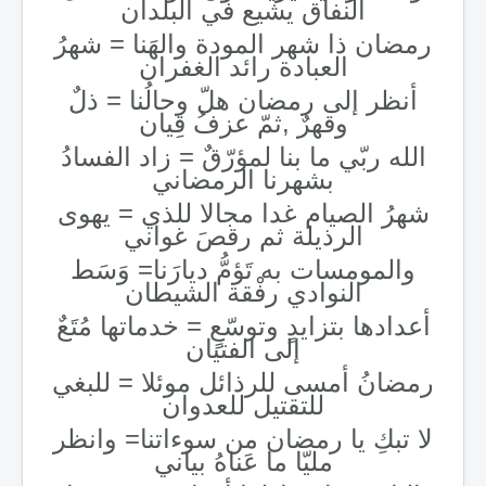
النفاق يشيع في البلدان
رمضان ذا شهر المودة والهَنا = شهرُ
العبادة رائد الغفران
أنظر إلى رمضان هلّ وحالُنا = ذلٌ
وقهرٌ ,ثمّ عزفُ قِيان
الله ربّي ما بنا لمؤرّقٌ = زاد الفسادُ
بشهرنا الرمضاني
شهرُ الصيام غدا مجالا للذي = يهوى
الرذيلة ثم رقصَ غواني
والمومسات به تَؤمُّ ديارَنا= وَسَط
النوادي رفْقة الشيطان
أعدادها بتزايدٍ وتوسّعٍ = خدماتها مُتَعٌ
إلى الفتيان
رمضانُ أمسى للرذائل موئلا = للبغي
للتقتيل للعدوان
لا تبكِ يا رمضان من سوءاتنا= وانظر
مليّا ما عَناهُ بياني