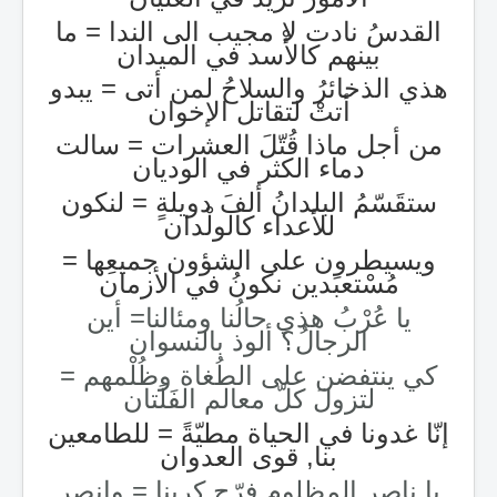
القدسُ نادت لا مجيب الى الندا = ما
بينهم كالأْسد في الميدان
هذي الذخائرُ والسلاحُ لمن أتى = يبدو
أتتْ لتقاتل الإخوان
من أجل ماذا قُتّلَ العشرات = سالت
دماء الكثر في الوديان
ستقَسّمُ البلدانُ ألفَ دويلةٍ = لنكون
للأعداء كالولْدان
ويسيطرون على الشؤون جميعِها =
مُسْتعبَدين نكونُ في الأزمان
يا عُرْبُ هذي حالُنا ومئالنا= أين
الرجالُ؟ ألوذ بالنسوان
كي ينتفضن على الطُغاة وظُلْمهم =
لتزولَ كلّ معالم الفَلَتان
إنّا غدونا في الحياة مطيّةً = للطامعين
بنا, قوى العدوان
يا ناصر المظلوم فرّج كربنا = وانصر