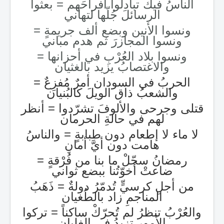
الناسُ فيك تبادلوا أفراحَهم = بعثوا
الرسائلَ جُلّها لتهاني
ونسوا الأنين وبضع ألف جريمةٍ =
ونسوا المجازرَ ثم هدم مباني
ونسوا بلاد العُرْبِ في أحزانها =
والاغتصابُ يزيد بالغثيان
الحربُ في السودان أمرٌ مُفزِعٌ =
والشعبُ ذاق الويلَ كالبُنيان
قتلى وجرحى والألوفَ تشرّدوا = أنظر
لهم في حالةِ الحرمان
لا ماء لا إطعام دون طِبابةٍ = والناسُ
هامت دون أيّ أمانِ
رمضانُ سجّلْ ما بنا من فُرْقةٍ =
ضاعتْ أخوّتُنا ببضع ثواني
من أجلِ كرسيٍّ تُدمّرُ دولةٌ = ذَهَبُ
المناجمِ زاد بالطُغيان
والعُرْبُ تنظرُ لم تُحرّكْ ساكناً = تركوا
الأمور تزيدُ في الغليان