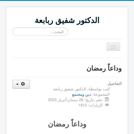
الدكتور شفيق ربابعة
البحث...
تبديل
المتصفح
≡
وداعاً رمضان
التفاصيل
كتب بواسطة:
الدكتور شفيق ربابعة
المجموعة:
دين ومجتمع
نشر بتاريخ: 26 نيسان/أبريل 2023
الزيارات: 1613
وداعاً رمضان