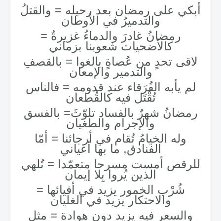
أبكي على رمضان بعد رحيله = والقتلُ
والتدميرُ في الأوطان
رمضانُ غادرَ والدماءُ غزيرةٌ =
كالأضحيات شعوبنا بزماني
لاقى تحدٍ من عُصاةٍ بالغوا = بالقصفِ
والتدمير والإمعان
لم يأبه الفُرَقاء عند قدومه = فالناس
تُقْتَل فيه كالقُطعان
رمضانُ شهرٌ بالفساد تلوّثَ= بالفسق
والإجرام والطغيان
وله الخيامُ تُقام في أرجائنا = أمّا
الفنادق, ما بها أعياني
للرقص أمست مسرحا متعمّدا = تُلهي
الذين يُروا بِلا إيمان
شُرْب الخمور يزيد في أفيائها =
والاحتكار يزيد في الغليان
والسعر فيه يزيد دون هوادة = مثل