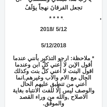
تجعل الفرقانَ نهجاً يؤلَفُ
* * * *
·
5/12 /2018
5/12/2018
* ملاحظة: ارجو التذكير بأنني عندما
أقول الإبن لا أعني كلّ ابن وعندما
اقول البنت لا أعني كلّ بنت وكذلك
الحال مع الام والاب وغيرهم,انما
أعني من تنطبق عليهم الحال
والوصف ليس إلّا للفت الانتباه بغاية
الاصلاح ,والله من وراء القصد
والموفّق.