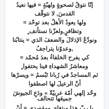
إنّا نتوقُ لصحوةٍ ولهبّةٍ = فيها نعيدُ
القدسَ, لا نتوقّف
ولها يعودُ الأهلُ بعد توحّد
=
وتظافرٍ,ولعزّنا نستأنف ٍ
ونودّعُ الإذلالَ والضعفَ الذي
=
ينتابُنا
,وعدوّنا يتراجفُ
كي يفرح الخلفاءُ بعدَ مُحمّد
=
ومعاشرُ الشهداءِ فينا يحتفوا ٍ
ثم المساجدُ في رُبانا تَبْسمُ = ويسرّها
أنّ الرعيلَ لها اصطفوا
وحّد إلهي أمّة عربيّةً = ودَعِ الجيوشَ
جميعَها تتحالف
يا ربّ هذا مبتغاي ومقصدي = أنْ