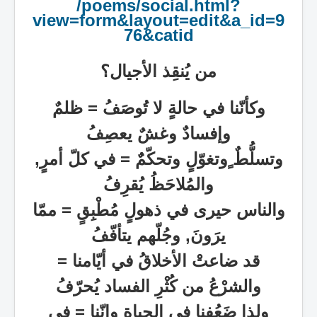
/poems/social.html?
view=form&layout=edit&a_id=9
76&catid
من يُنقِذ الأجيال؟
وكأنّنا في حالةٍ لا تُوصَفُ
=
ظلمٌ
وإفسادٌ وغشٌ يعصِفُ
وتسلُّطٌ ٍوتغوّلٍ وتحكّمٌٌ = في كلّ أمرٍ,
والمُلاحَظُ يُقرِفُ
والناس حيرى في ذهولٍ مُطْبِقٍ = ممّا
يرَونَ, وجُلّهم يتأفّفُ
قد ضاعتْ الأخلاقُ في أيّامنا =
والشرْعُ من كُثْرِ الفساد يُحرّفُ
ولذا ضَعُفنا في الحياةِ وإنّنا = في