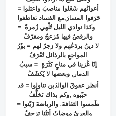
أعوانُهم شَغَلوا مناصبَ واعتلوا =
حَرَفوا المسارَ,مع الفساد تعاطفوا
وكذا نوادي الليل تُلْهي زُمرةً =
والرقصُ فيها مُزعجٌ ومقرّفُ
لا دينُ يردَعُهم ولا زجرٌ لهم = بؤَرُ
المواجعِ بالرذائل تُعْرَفُ
إنّا غُزينا في مناحٍ كثْرَةٍ
=
سببُ
الدمار, وبعضها لا يُكشَفُ
أنظر
عقوقَ الوالدَين تناولوا
=
قد
حبّبوه ,وكم بذاك تَخلُّفُ
طَمسوا الثقافةَ, والرياضةََ زَيّنوا =
والعريُ موضاتٌ أتتْنا تزحفُ