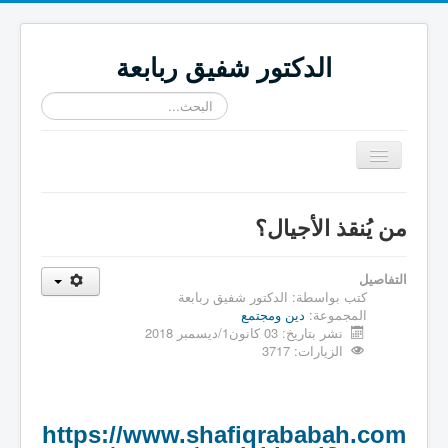
الدكتور شفيق ربابعة
البحث...
تبديل
المتصفح
≡
من يُنقذ الأجيال؟
التفاصيل
كتب بواسطة:
الدكتور شفيق ربابعة
المجموعة:
دين ومجتمع
نشر بتاريخ: 03 كانون1/ديسمبر 2018
الزيارات: 3717
https://www.shafiqrababah.com