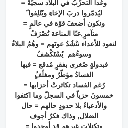
وغدا التحزّبُُ في البلاد سجيّةً
=
ليُدمّروا دربَ الإخاءِ ويُتْلِفوا ً
ونكون أضعفَ قوّة في عالمٍ
=
متآمرٍ,عنّا المناعة تُصْرَفُ
لنعود للأعداء ننْشُدُ عونََهم = وهُمُ البلاءُ
وسوءُهم يُسْتَكْشفُ
فبدولةٍ صُغرى بفقرٍ مُدقع
=
فيها
الفسادُ مؤطّرٌ ومغلّفُ
رُغم الفساد تكاثرتْ أحزابها =
خمسونَ حزباً في السجلّ وما اكتفوا
والأدعياءُ بلا حدودٍ حالهم
=
حال
الضلال, وذاك فكرٌ أجوف
وتكتلاتٍ غيرهم قد أوجدوا =