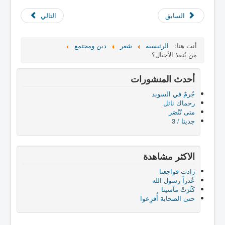
السابق
التالي
أنت هنا:
الرئيسية
شعر
دين ومجتمع
من يُنقذ الأجيال؟
أحدث المنشورات
جُرمٌ في السويد
رحماك نائل
متى نُنْصَر
جديتا / 3
الاكثر مشاهدة
زادت فواجعنا
عُذراً رسول الله
كَثُرَتْ مآسينا
حتى الصحابةَ أُفزِعوا