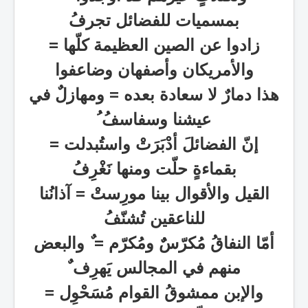
بمسميات للفضائل تجرفُ
زادوا عن الصين العظيمة كلّها =
والأمريكان وأصفهان وضاعفوا
هذا دمارٌ لا سعادة بعده
=
ومهازلٌ في
عيشنا وسفاسفُ ُ
إنّ الفضائلَ أدْبَرَتْ واستُبدلت =
بقماءةٍ حلّت ومنها نَغْرِفُ
القيل والأقوال بينا مورِستْ
=
آذانُنا
للناعقين تُشنّفُ
أمّا النفاقُ مُكرّسٌٌ ومُكرّم
=
ٌ والبعض
منهم في المجالس يَهرِف ٌ
والإبن ممشوقُ القوام مُسَحْوِل =