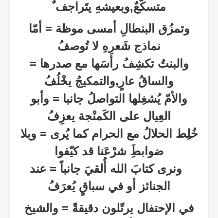
متسكّعٌ,وبعيشهِ يتَراجف ٌ
وتمزُق البنطالِ أمسى موظة = أمّا
نماذج شَعرِهِ لا تُوصفُ
والبنتُ تكشِفُ رأسَها مع صدرها
=
والساقُ عارٍ,والتمكيجُ يخْلُفُ
والأمّ يُشغِلها التواصلُ جانبا = وأبو
العِيال على الكَمنْجة يعزِفُ
خُلِط الحلالُ مع الحرام كما يُرى
=
وبلا
ضوابطَِ شرْعَنا قد كيّفوا
ونرى كتابَ الله أُلقيَ جانباً = عند
الجنائز أو في سباقٍ يُعرَفُ
في الإحتفال يرتّلون دقيقةً = والشيخ