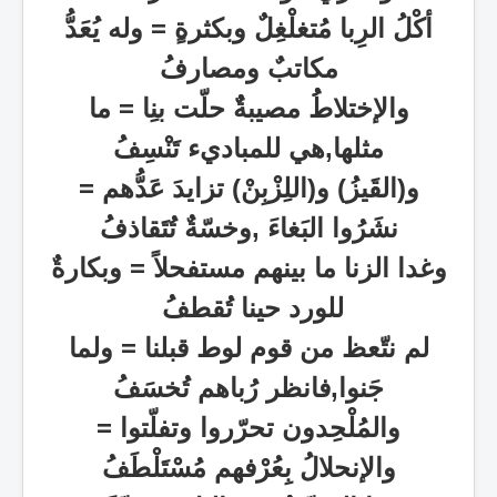
أكْلُ الرِبا مُتغلْغِلٌ وبكثرة
ٍ =
وله يُعَدُّ
مكاتبٌ ومصارفُ
والإختلاطُُ مصيبةٌٌ حلّت بنِا = ما
مثلها,هي للمباديء تَنْسِفُ
و(القَيزُ) و(اللِزْبِنْ) تزايدَ عَدُّهم =
نشَرُوا البَغاءَ ,وخسّةٌ تُتَقاذفُ
وغدا الزنا ما بينهم مستفحلاً
=
وبكارةٌ
للورد حينا تُقطفُ
لم نتّعظ من قوم لوط قبلنا = ولما
جَنوا,فانظر رُباهم تُخسَفُ
والمُلْحِدون تحرّروا وتفلّتوا =
والإنحلالُ بِعُرْفهم مُسْتَلْطَفُ