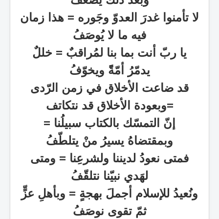
لا تأمنوا غدرَ العدوّ وجَوره = هذا زمان
فيه ما لا يُوصَفُ
يا ربّ أنت بما بنا لمُراقبٌ = خللٌ
يدمّرُ أمّةًً ويخوّفُ
قد ضاعت الأخلاق في زمن الرّدى
=
وبعودة الأخلاق قد نتكاتف
إنّ التمسّك بالكتاب سبيلُنا
=
وبمقتضاهُ يسيرُ منْ يتلطّفُ
فمتى نعودُ لديننا ولشرعِنا
=
ومتى
لهَدي نبيّنا نتلقّفُ
ونُعيدُ للإسلام أجملَ بهجةٍ
=
وبأهلِ عزٍّ
ثمّ تقوى نوصَفُ