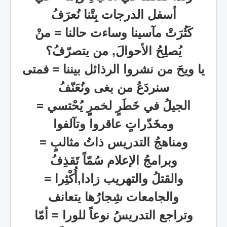
أسفل الدرجات بِتْنا نُعرَفُ
كَثُرَتْ مآسينا وساءت حالنا = منْ
يُصلِحُ الأحوالَ, من يتصرّفُ؟
يا ويحَ من نشروا الرذائل بيننا = فمتى
سنردَعُ من بغى ونُعَنّفُ
الجيلُ في خَطَرٍ لخمرٍٍ يُحْتسي =
ومخَدّراتٍ عاقروا وتآلفوا
ومناهجُ التدريس ذاتُ مثالبٍ
=
وبرامجُ الإعلام سُمّاً تَقذِفُ
والقتلُ والتهريب زادا,أُكْثِرا
=
والجامعات شِجارُها يتعانف
وتراجع التدريسُ نوعاً للورا = أمّا