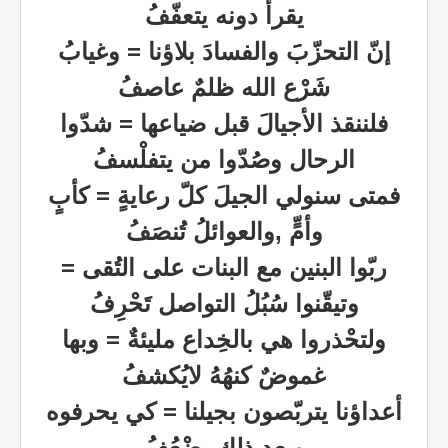
يقرأ دونه يتعفّفُ
إنّ التحزّبََ والفسادَ بلاؤنا = وغيابُ
شَرْع الله ظلمٌ عاصفُ
فلننقذ الأجيالَ قبل ضياعها = شدّوا
الرحال وصُدّوا من يتفلْسفُ
فمتى سنولي الجيلَ كلّ رعايةٍ
=
كأبٍ
وأمٍّ ,والعوائلُ تُنصَفُ
ربّوا البنين مع البنات على التُقى =
وتيقّنوا سُبُلُ التواصل تَحْرِفُ
ولتحْذروا هي بالخِداع مليئةٌ = وبها
غموضٌ كنهُهُ لايُكشفُ
أعداؤنا يتربّصون بجيلنا = كي يحرفوه
وبعد ذلك يضْعُفُ