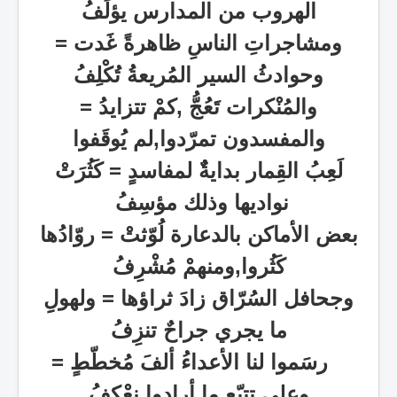
الهروب من المدارس يؤلَفُ
ومشاجراتِ الناسِ ظاهرةً غَدت =
وحوادثُ السير المُريعةُ تُكْلِفُ
والمُنْكرات تَعُجُّ ,كمْ تتزايدُ
=
والمفسدون تمرّدوا,لم يُوقَفوا
لَعِبُ القِمار بدايةٌٌٌ لمفاسدٍ = كَثُرَتْ
نواديها وذلك مؤسِفُ
بعض الأماكن بالدعارة لُوّثتْ
=
روّادُها
كَثُروا,ومنهمْ مُشْرِفُ
وجحافل السُرّاق زادَ ثراؤها = ولهولِِ
ما يجري جراحٌ تنزِفُ
رسَموا لنا الأعداءُ ألفَ مُخطّطٍ =
وعلى تتبّع ما أرادوا نعْكِفُ