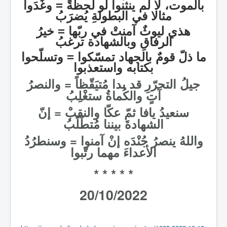
بالموت، لا لم ينثنوا لو لحظةً = وغَدَوا
مثالا في البطولةِ يُضرَبُ
هذي ليوثٌ آمنتْ في ربّها = خيرُ
الرفاقِ وبالشهادة ترغبُ
ما ذلّ قومٌ بالجهاد تمسّكوا = وتسلّحوا
بكتابه واستعذبوا
جيلُ التحرّرِ قد بدا مُتيَقّظاً = والنصرُ
آتٍ والكُماةُ ستغْلِبُ
سنعيدُ يافا ثمّ عكّا والنقبْ = إنّ
الشهادةَ بيننا مُتطْلّبُ
واللهُ ينصرُ جُنْدَه إنْ آمنوا = وسنطرُدُ
الأعداءَ مهما رتّبوا
* * * * *
20/10/2022