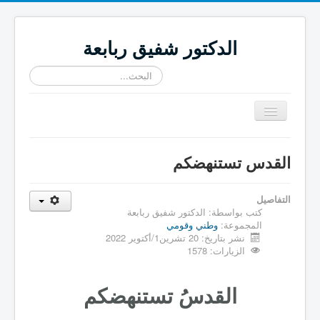
الدكتور شفيق ربابعة
البحث...
تبديل
المتصفح
≡
القدس تستنهضكم
التفاصيل
كتب بواسطة:
الدكتور شفيق ربابعة
المجموعة:
وطني وقومي
نشر بتاريخ: 20 تشرين1/أكتوير 2022
الزيارات: 1578
القدسُ تستنهضكم