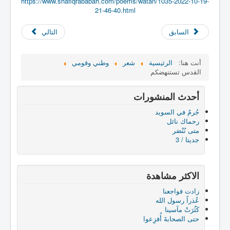
https://www.shafiqrababah.com/poems/watan/1035-2022-10-19-
21-46-40.html
السابق
التالي
أنت هنا:
الرئيسية
شعر
وطني وقومي
القدس تستنهضكم
أحدث المنشورات
جُرمٌ في السويد
رحماك نائل
متى نُنْصَر
جديتا / 3
الاكثر مشاهدة
زادت فواجعنا
عُذراً رسول الله
كَثُرَتْ مآسينا
حتى الصحابةَ أُفزِعوا