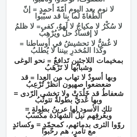
لا نوم بعد اليوم أمّةَ أحمدٍ = إنّ
الطُغاةَ لما بِنا قد سبّبوا
لا سُكْرُ لا مكياجُ لا لَهوٌ، كفى= لا ظلمُ
لا إفسادُ حلّ ويُرْهِبُ
لا غُشُّ لا تحشيشُ في أوساطنا =
وكذا المُخدرِ بيننا لا يُطلبُ
بمخيمات اللاجئين تَدافعٌ = نحو الوغى
وشبابُها لا تَرْهَبُ
وبها أسودٌ لا تهاب من العِدا = قد
ضعضعوا صهيون أنظرْ تُرْعِبُ
شعفاطُ قد خَلُدَتْ ولا تخشى الرّدى =
وبها عُديُّ بطولةٌ تتوثّبُ
تلك الأسود لها عرينُ بطولةٍ =
وبعُرفِهم نيلُ الشهادة مكسبُ
روّوا الثرى بدمائهم، كمحمّدٍ = وكسائدٍ
مع تامرٍ، هم رحّبوا