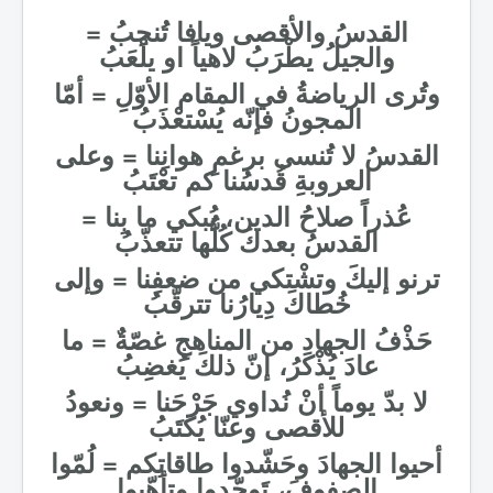
القدسُ والأقصى ويافا تُنحِبُ =
والجيلُ يطْرَبُ لاهياً او يلْعَبُ
وتُرى الرياضةُ في المقام الأوّلِ = أمّا
المجونُ فإنّه يُسْتعْذَبُ
القدسُ لا تُنسى برغمِ هوانِنا = وعلى
العروبةِ قُدسُنا كم تعْتَبُ
عُذراً صلاحُ الدين، يُبكي ما بِنا =
القدسُ بعدكَ كُلُّها تتعذّبُ
ترنو إليكَ وتشْتكي من ضعفِنا = وإلى
خُطاكَ دِيارُنا تترقّبُ
حَذْفُ الجهادِ من المناهجِ غصّةٌ = ما
عادَ يُذْكرُ، إنّ ذلكَ يُغضِبُ
لا بدّ يوماً أنْ نُداوي جَرْحَنا = ونعودُ
للأقصى وعنّا يُكتَبُ
أحيوا الجهادَ وحَشّدوا طاقاتِكم = لُمّوا
الصفوفَ، تَوحّدوا وتأهّبوا