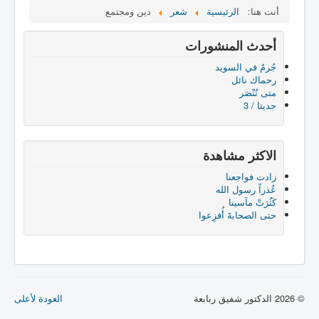
أنت هنا:
الرئيسية
شعر
دين ومجتمع
أحدث المنشورات
جُرمٌ في السويد
رحماك نائل
متى نُنْصَر
جديتا / 3
الاكثر مشاهدة
زادت فواجعنا
عُذراً رسول الله
كَثُرَتْ مآسينا
حتى الصحابةَ أُفزِعوا
© 2026 الدكتور شفيق ربابعة
العودة لأعلى