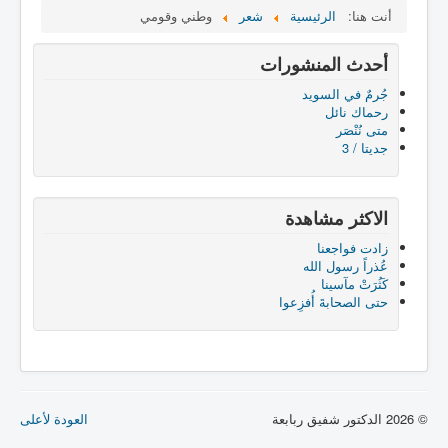
أنت هنا:
الرئيسية
شعر
وطني وقومي
أحدث المنشورات
جُرمٌ في السويد
رحماك نائل
متى نُنْصَر
جديتا / 3
الاكثر مشاهدة
زادت فواجعنا
عُذراً رسول الله
كَثُرَتْ مآسينا
حتى الصحابةَ أُفزِعوا
© 2026 الدكتور شفيق ربابعة
العودة لأعلى